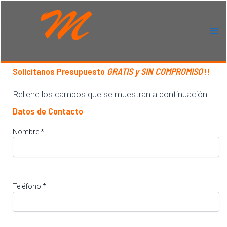
Ir
al
contenido
Ma
Me
Solicítanos Presupuesto
GRATIS y SIN COMPROMISO
!!
Rellene los campos que se muestran a continuación:
Datos de Contacto
Nombre *
Teléfono *