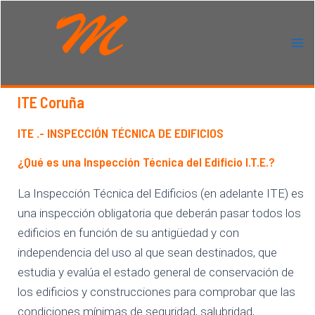
Ir
al
contenido
Ma
Me
ITE Coruña
ITE .- INSPECCIÓN TÉCNICA DE EDIFICIOS
¿Qué es una Inspección Técnica del Edificio I.T.E.?
La Inspección Técnica del Edificios (en adelante ITE) es
una inspección obligatoria que deberán pasar todos los
edificios en función de su antigüedad y con
independencia del uso al que sean destinados, que
estudia y evalúa el estado general de conservación de
los edificios y construcciones para comprobar que las
condiciones mínimas de seguridad, salubridad,