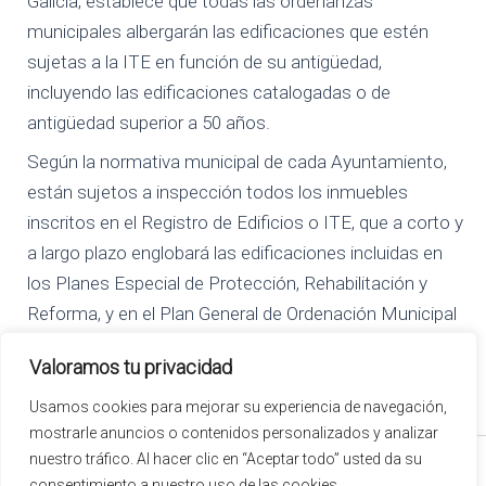
Galicia, establece que todas las ordenanzas
municipales albergarán las edificaciones que estén
sujetas a la ITE en función de su antigüedad,
incluyendo las edificaciones catalogadas o de
antigüedad superior a 50 años.
Según la normativa municipal de cada Ayuntamiento,
están sujetos a inspección todos los inmuebles
inscritos en el Registro de Edificios o ITE, que a corto y
a largo plazo englobará las edificaciones incluidas en
los Planes Especial de Protección, Rehabilitación y
Reforma, y en el Plan General de Ordenación Municipal
y/o aquellas que superen cierta antigüedad desde su
Valoramos tu privacidad
construcción u obra de rehabilitación equivalente.
Usamos cookies para mejorar su experiencia de navegación,
Pídanos presupuesto sin ningún compromiso !!
mostrarle anuncios o contenidos personalizados y analizar
nuestro tráfico. Al hacer clic en “Aceptar todo” usted da su
© 2026 ENTREMUROS GESTION Y OBRAS | Todos los derechos reservados
consentimiento a nuestro uso de las cookies.