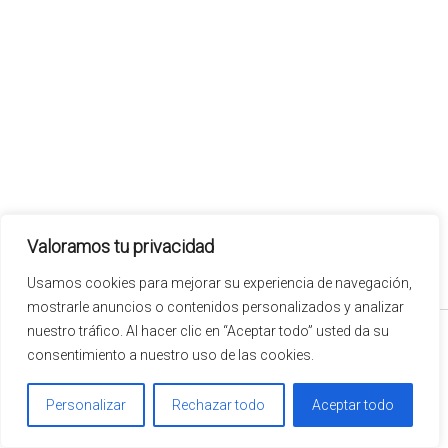
Valoramos tu privacidad
Usamos cookies para mejorar su experiencia de navegación,
mostrarle anuncios o contenidos personalizados y analizar
nuestro tráfico. Al hacer clic en “Aceptar todo” usted da su
© 2026 ENTREMUROS GESTION Y OBRAS | Todos los derechos reservados
consentimiento a nuestro uso de las cookies.
Aviso legal
Política de privacidad
Personalizar
Rechazar todo
Aceptar todo
Política de cookies