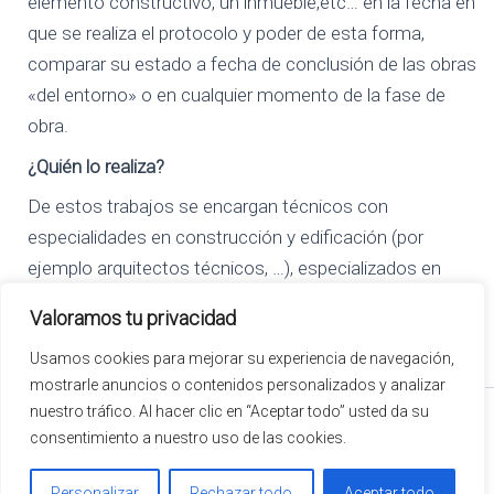
elemento constructivo, un inmueble,etc… en la fecha en
que se realiza el protocolo y poder de esta forma,
comparar su estado a fecha de conclusión de las obras
«del entorno» o en cualquier momento de la fase de
obra.
¿Quién lo realiza?
De estos trabajos se encargan técnicos con
especialidades en construcción y edificación (por
ejemplo arquitectos técnicos, …), especializados en
realizar peritaciones y con conocimientos de patologías
Valoramos tu privacidad
de edificación.
Usamos cookies para mejorar su experiencia de navegación,
Vistas:
1.859
mostrarle anuncios o contenidos personalizados y analizar
nuestro tráfico. Al hacer clic en “Aceptar todo” usted da su
© 2026 ENTREMUROS GESTION Y OBRAS | Todos los derechos reservados
consentimiento a nuestro uso de las cookies.
Aviso legal
Política de privacidad
Personalizar
Rechazar todo
Aceptar todo