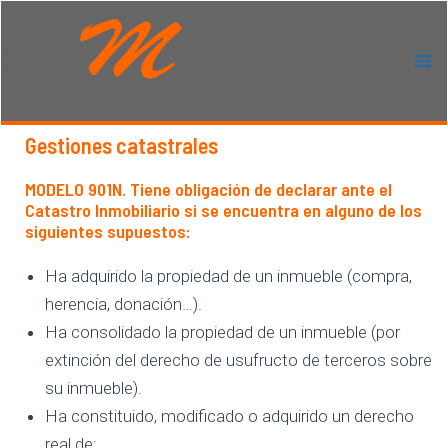
Ir
al
contenido
Ma
Me
Gestiones catastrales
MODELO 901N.
Tiene obligación de declarar ante el
Catastro Inmobiliario si se encuentra en alguno de los
siguientes supuestos:
Ha adquirido la propiedad de un inmueble (compra,
herencia, donación…).
Ha consolidado la propiedad de un inmueble (por
extinción del derecho de usufructo de terceros sobre
su inmueble).
Ha constituido, modificado o adquirido un derecho
real de: